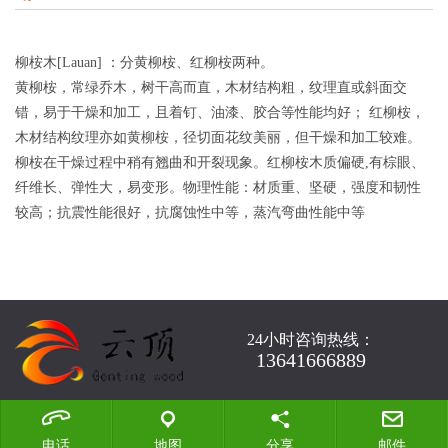
柳桉木[Lauan] ：分黄柳桉、红柳桉两种。
黄柳桉，常绿乔木，树干高而直，木材结构粗，纹理直或斜面交
错，易于干燥和加工，且着钉、油漆、胶合等性能均好； 红柳桉，
木材结构纹理亦如黄柳桉，径切面花纹美丽，但干燥和加工较难。
柳桉在干燥过程中稍有翘曲和开裂现象。红柳桉木质偏硬,有棕眼、
纤维长、弹性大，易变形。物理性能：材质重、坚硬，强度和韧性
较高；抗震性能很好，抗腐蚀性中等，蒸汽弯曲性能中等
24小时咨询热线：
13641666889
电话
地图
分享
邮件