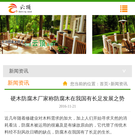
网站首页
关于云顶
产品展示
工程案例
新闻资讯
新闻资讯
技术支持
新闻资讯
您当前的位置：首页>新闻资讯
在线反馈
硬木防腐木厂家称防腐木在我国有长足发展之势
联系我们
2016-11-21
近几年随着修建业对木料需求的加大，加上人们开始寻求天然的消
耗看法，防腐木被运用的很遍及是有缘故原由的，它代替了传统木
料经不刮风吹日晒的缺点，防腐木在我国有了长足的生长。