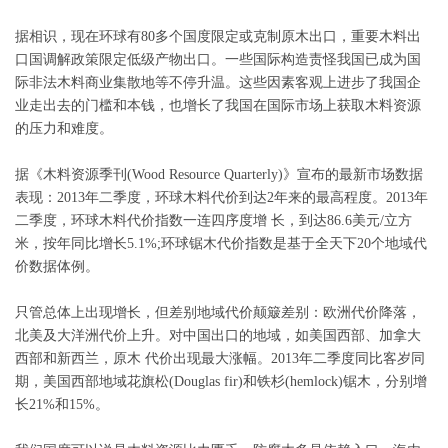
据相识，现在环球有80多个国度限定或克制原木出口，重要木料出
口国调解政策限定低级产物出口。一些国际构造责怪我国已成为国
际非法木料商业集散地等不停升温。这些因素客观上进步了我国企
业走出去的门槛和本钱，也增长了我国在国际市场上获取木料资源
的压力和难度。
据《木料资源季刊(Wood Resource Quarterly)》宣布的最新市场数据
表现：2013年二季度，环球木料代价到达2年来的最高程度。2013年
二季度，环球木料代价指数一连四序度增 长，到达86.6美元/立方
米，按年同比增长5.1%;环球锯木代价指数是基于全天下20个地域代
价数据体例。
只管总体上出现增长，但差别地域代价颠簸差别：欧洲代价降落，
北美及大洋洲代价上升。对中国出口的地域，如美国西部、加拿大
西部和新西兰，原木 代价出现最大涨幅。2013年二季度同比客岁同
期，美国西部地域花旗松(Douglas fir)和铁杉(hemlock)锯木，分别增
长21%和15%。