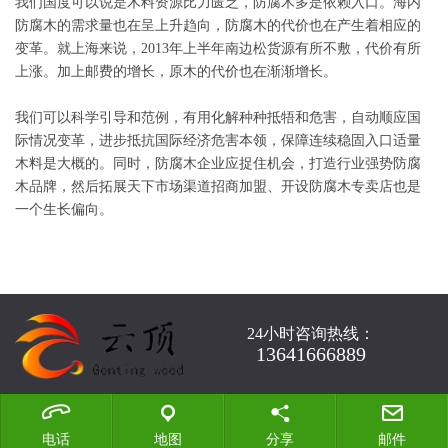
我们国度可以说是木料资源比力匮乏，防腐木多是依赖入口。海内
防腐木的需求量也在呈上升趋向，防腐木的代价也在产生着相应的
变革。就上海来说，2013年上半年南边松货源有所不敷，代价有所
上涨。加上邮费的增长，原木的代价也在渐渐增长。
我们可以科学引导和范例，有用化解种种抵牾和危害，自动顺应国
际情况变革，进步抵抗国际经济危害本领，保障连续稳固入口适量
木料是大概的。同时，防腐木企业应捉住机会，打造行业强势防腐
木品牌，然后拓展天下市场渠道招商加盟、开设防腐木专卖店也是
一个生长偏向。
24小时咨询热线：
13641666889
电话
地图
分享
邮件